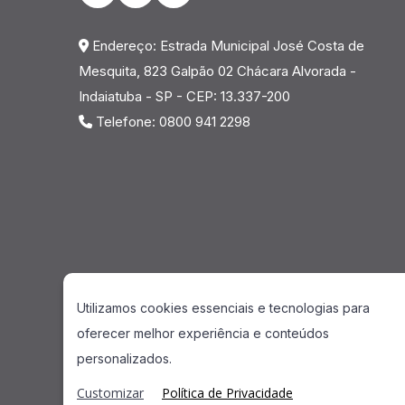
Endereço: Estrada Municipal José Costa de
Mesquita, 823 Galpão 02 Chácara Alvorada -
Indaiatuba - SP - CEP: 13.337-200
Telefone: 0800 941 2298
Sensor Pressão Bomba Arla Denox 22 – A ROBIE
Utilizamos cookies essenciais e tecnologias para
componentes de alta qualidade para Sensor Pres
oferecer melhor experiência e conteúdos
Pressão Bomba Arla Denox 22, garantindo efici
personalizados.
Pressão Bomba Arla Denox 22, mantendo seu siste
Customizar
Política de Privacidade
peças que monitoram corretamente a pressão d