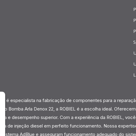
P
P
P
S
U
U
L
L é especialista na fabricação de componentes para a reparação
são Bomba Arla Denox 22, a ROBIEL é a escolha ideal. Oferecem
ência e desempenho superior. Com a experiência da ROBIEL, voc
ma de injeção diesel em perfeito funcionamento. Nossa experti
o sistema AdBlue e asseguram funcionamento adequado do sist