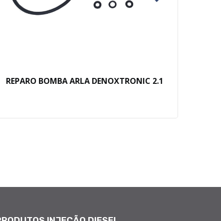
REPARO BOMBA ARLA DENOXTRONIC 2.1
REP
PRODUTOS INJEÇÃO DIESEL