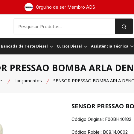
Orgulho de ser Membro ADS
Bancada de Teste Diesel
Cursos Diesel
Assistência Técnica
R PRESSAO BOMBA ARLA DEN
e.
Lançamentos
SENSOR PRESSAO BOMBA ARLA DENO
SENSOR PRESSAO BO
Código Original: F00BH40182
Código Robiel:
B08.14.0002