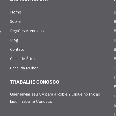
Home
B
Sobre
B
Regiões Atendidas
B
e
Blog
B
Contato
B
Canal de Ética
B
Canal da Mulher
C
F
TRABALHE CONOSCO
F
Quer enviar seu CV para a Robiel? Clique no link ao
F
lado:
Trabalhe Conosco
I
L