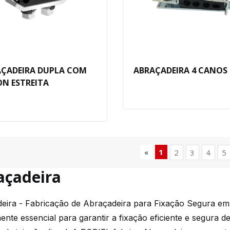
ÇADEIRA DUPLA COM
ABRAÇADEIRA 4 CANOS
N ESTREITA
«
1
2
3
4
5
açadeira
eira - Fabricação de Abraçadeira para Fixação Segura em
nte essencial para garantir a fixação eficiente e segura 