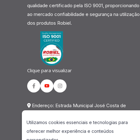
qualidade certificado pela ISO 9001, proporcionando
ao mercado confiabilidade e segurança na utilização
dos produtos Robiel.
Clique para visualizar
Facebook
Youtube
Instagram
Endereço: Estrada Municipal José Costa de
Mesquita, 823 Galpão 02 Chácara Alvorada -
Utilizamos cookies essenciais e tecnologias para
Indaiatuba - SP - CEP: 13.337-200
oferecer melhor experiência e conteúdos
Telefone: 0800 941 2298
personalizados.