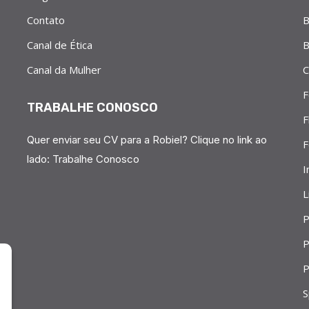
Contato
B
Canal de Ética
B
Canal da Mulher
C
F
TRABALHE CONOSCO
F
Quer enviar seu CV para a Robiel? Clique no link ao
F
lado:
Trabalhe Conosco
I
L
P
P
P
S