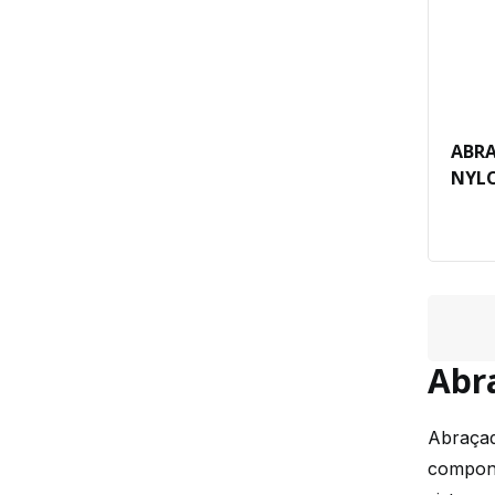
ABRA
NYLO
Abr
Abraçad
compone