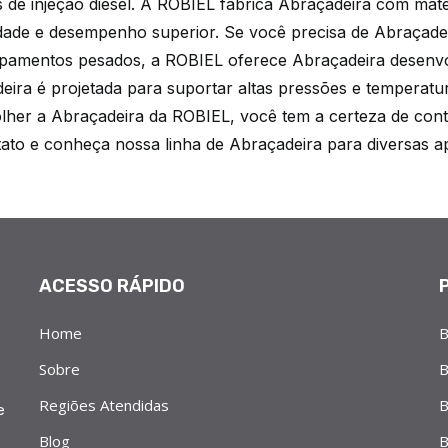
s de injeção diesel. A ROBIEL fabrica Abraçadeira com mater
idade e desempenho superior. Se você precisa de Abraçadeir
pamentos pesados, a ROBIEL oferece Abraçadeira desenvo
eira é projetada para suportar altas pressões e temperatur
lher a Abraçadeira da ROBIEL, você tem a certeza de cont
ato e conheça nossa linha de Abraçadeira para diversas ap
ACESSO RÁPIDO
Home
B
Sobre
B
Regiões Atendidas
B
e
Blog
B