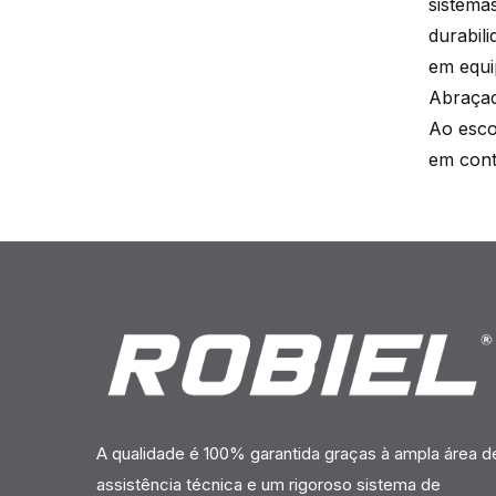
sistema
durabil
em equi
Abraçad
Ao esco
em cont
A qualidade é 100% garantida graças à ampla área d
assistência técnica e um rigoroso sistema de