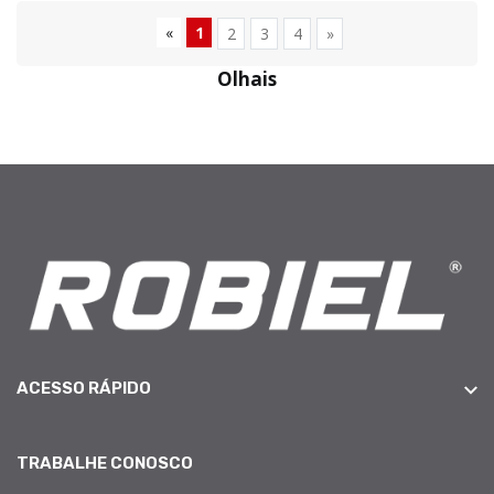
«
1
2
3
4
»
Olhais
ACESSO RÁPIDO
TRABALHE CONOSCO