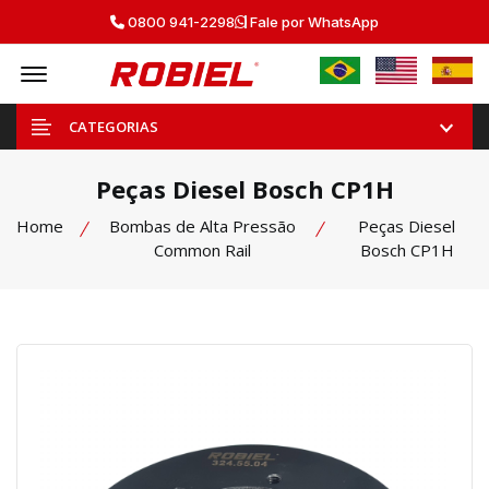
0800 941-2298
Fale por WhatsApp
Offcanvas Menu Open
CATEGORIAS
Peças Diesel Bosch CP1H
Home
Bombas de Alta Pressão
Peças Diesel
Common Rail
Bosch CP1H