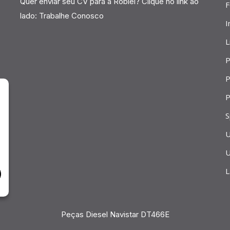
Quer enviar seu CV para a Robiel? Clique no link ao
F
lado:
Trabalhe Conosco
I
L
P
P
P
S
U
U
L
Peças Diesel Navistar DT466E