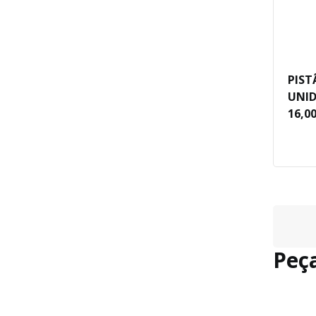
PIST
UNID
16,0
Peç