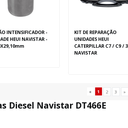
ÃO INTENSIFICADOR -
KIT DE REPARAÇÃO
ADE HEUI NAVISTAR -
UNIDADES HEUI
0X29,10mm
CATERPILLAR C7 / C9 / 3
NAVISTAR
«
1
2
3
»
as Diesel Navistar DT466E