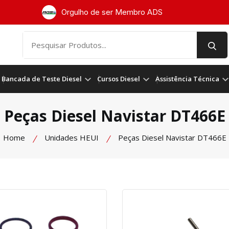
Orgulho de ser Membro ADS
Bancada de Teste Diesel
Cursos Diesel
Assistência Técnica
Peças Diesel Navistar DT466E
Home
Unidades HEUI
Peças Diesel Navistar DT466E