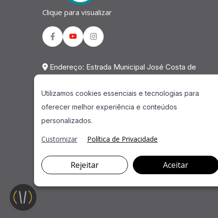
Clique para visualizar
Facebook
Youtube
Instagram
Endereço: Estrada Municipal José Costa de
Mesquita, 823 Galpão 02 Chácara Alvorada -
Utilizamos cookies essenciais e tecnologias para
Indaiatuba - SP - CEP: 13.337-200
oferecer melhor experiência e conteúdos
Telefone: 0800 941 2298
personalizados.
Customizar
Política de Privacidade
Rejeitar
Aceitar