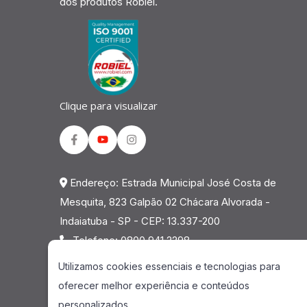
dos produtos Robiel.
WITA Distribuidora de Auto Peças -
Rondônia - RO
Av. J.K., 2407 - a - St. 4, Jaru - RO, 76890-
000, Brasil
Clique para visualizar
Facebook
Youtube
Instagram
Endereço: Estrada Municipal José Costa de
Mesquita, 823 Galpão 02 Chácara Alvorada -
Indaiatuba - SP - CEP: 13.337-200
Telefone: 0800 941 2298
Utilizamos cookies essenciais e tecnologias para
oferecer melhor experiência e conteúdos
personalizados.