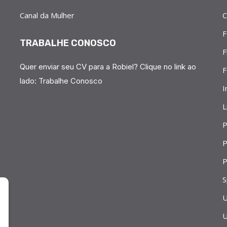
Canal da Mulher
C
F
TRABALHE CONOSCO
F
Quer enviar seu CV para a Robiel? Clique no link ao
F
lado:
Trabalhe Conosco
I
L
P
P
P
S
U
U