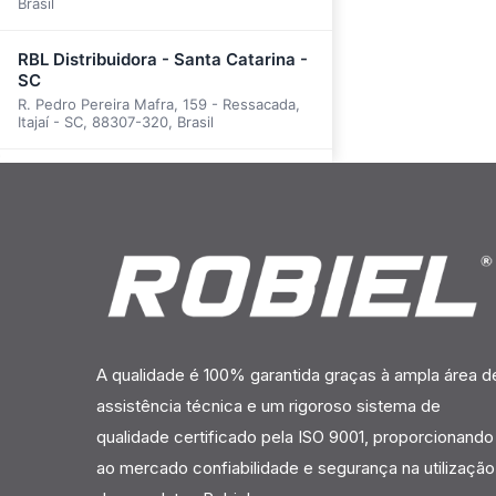
Brasil
RBL Distribuidora - Santa Catarina -
SC
R. Pedro Pereira Mafra, 159 - Ressacada,
Itajaí - SC, 88307-320, Brasil
RBL Distribuidora - Rio Grande do
SUL - RS
R. Avaré, 341 - Jardim Floresta, Porto
Alegre - RS, 91040-440, Brasil
RBL Distribuidora - Mato Grosso -
MT
Av. Miguel Sutil, 14221 - Porto, Cuiabá -
MT, 78025-700, Brasil
A qualidade é 100% garantida graças à ampla área d
assistência técnica e um rigoroso sistema de
RBL Distribuidora - Paraná - PR
qualidade certificado pela ISO 9001, proporcionando
Av. Jinroku Kubota, 2751 - Jardim
Pinheiros I, Maringá - PR, 87040-603,
ao mercado confiabilidade e segurança na utilização
Brasil