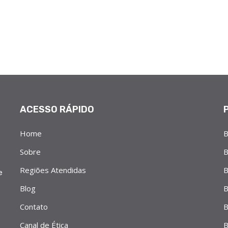
ACESSO RÁPIDO
Home
B
Sobre
B
Regiões Atendidas
B
e
Blog
B
Contato
B
Canal de Ética
B