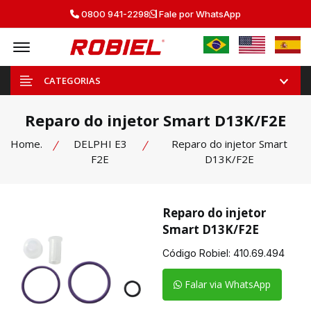
0800 941-2298
Fale por WhatsApp
Offcanvas Menu Open
CATEGORIAS
Reparo do injetor Smart D13K/F2E
Home.
DELPHI E3
Reparo do injetor Smart
F2E
D13K/F2E
Reparo do injetor
Smart D13K/F2E
Código Robiel:
410.69.494
Falar via WhatsApp