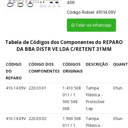
409
Código Robiel:
410.14.09V
Falar via WhatsApp
Tabela de Códigos dos Componentes do REPARO
DA BBA DISTR VE LDA C/RETENT 31MM
CÓDIGO
CÓDIGO DOS
CÓDIGOS
DESCRIÇÃO
QUANT
DO
COMPONENTES
ORIGINAIS
REPARO
410.14.09V
220.03.01
1 410 508
Tampa
05un.
011 / 1
Plástica -
900 508
Protective
008
Cap
410.14.09V
220.03.02
1 900 508
Tampa
05un.
011 / 1
Plástica -