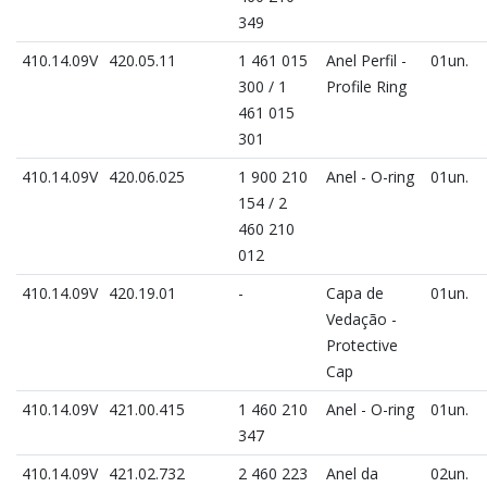
349
410.14.09V
420.05.11
1 461 015
Anel Perfil -
01un.
300 / 1
Profile Ring
461 015
301
410.14.09V
420.06.025
1 900 210
Anel - O-ring
01un.
154 / 2
460 210
012
410.14.09V
420.19.01
-
Capa de
01un.
Vedação -
Protective
Cap
410.14.09V
421.00.415
1 460 210
Anel - O-ring
01un.
347
410.14.09V
421.02.732
2 460 223
Anel da
02un.