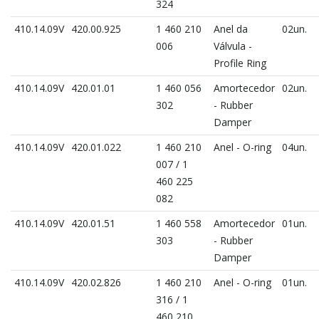
324
410.14.09V
420.00.925
1 460 210
Anel da
02un.
006
Válvula -
Profile Ring
410.14.09V
420.01.01
1 460 056
Amortecedor
02un.
302
- Rubber
Damper
410.14.09V
420.01.022
1 460 210
Anel - O-ring
04un.
007 / 1
460 225
082
410.14.09V
420.01.51
1 460 558
Amortecedor
01un.
303
- Rubber
Damper
410.14.09V
420.02.826
1 460 210
Anel - O-ring
01un.
316 / 1
460 210