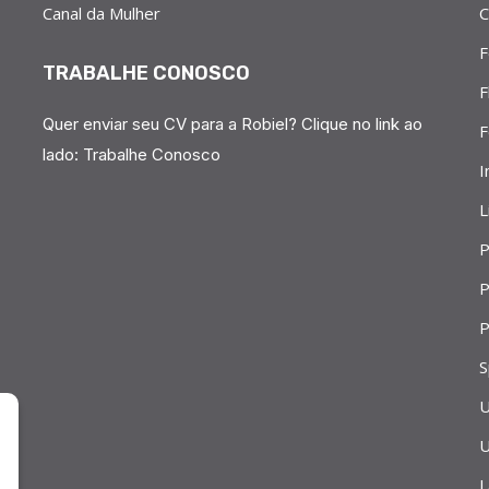
Canal da Mulher
C
F
TRABALHE CONOSCO
F
Quer enviar seu CV para a Robiel? Clique no link ao
F
lado:
Trabalhe Conosco
I
L
P
P
P
S
U
U
L