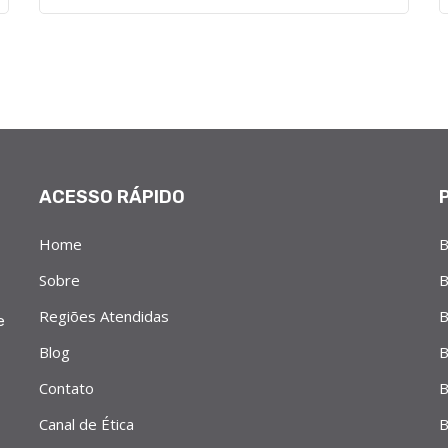
ACESSO RÁPIDO
Home
B
Sobre
B
Regiões Atendidas
B
e
Blog
B
Contato
B
Canal de Ética
B