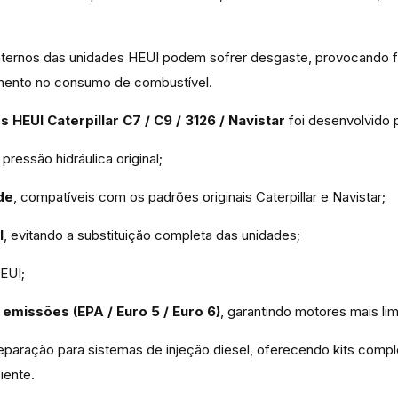
ernos das unidades HEUI podem sofrer desgaste, provocando fug
aumento no consumo de combustível.
HEUI Caterpillar C7 / C9 / 3126 / Navistar
foi desenvolvido 
pressão hidráulica original;
de
, compatíveis com os padrões originais Caterpillar e Navistar;
l
, evitando a substituição completa das unidades;
EUI;
missões (EPA / Euro 5 / Euro 6)
, garantindo motores mais lim
paração para sistemas de injeção diesel, oferecendo kits compl
iente.