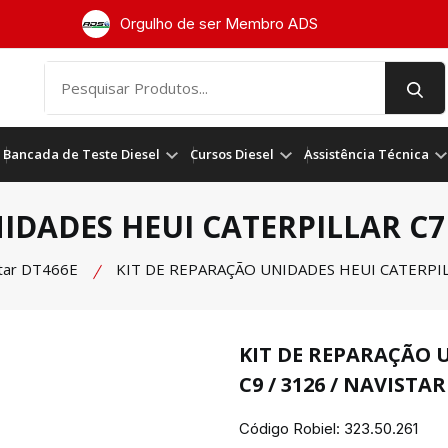
Orgulho de ser Membro ADS
Bancada de Teste Diesel
Cursos Diesel
Assistência Técnica
DADES HEUI CATERPILLAR C7 /
star DT466E
KIT DE REPARAÇÃO UNIDADES HEUI CATERPILLA
KIT DE REPARAÇÃO U
C9 / 3126 / NAVISTAR
Código Robiel:
323.50.261