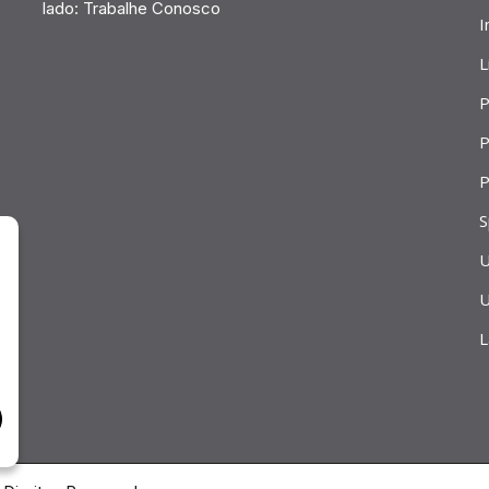
lado:
Trabalhe Conosco
I
L
P
P
P
S
U
U
L