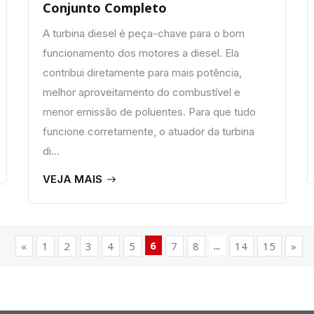
Conjunto Completo
A turbina diesel é peça-chave para o bom
funcionamento dos motores a diesel. Ela
contribui diretamente para mais potência,
melhor aproveitamento do combustível e
menor emissão de poluentes. Para que tudo
funcione corretamente, o atuador da turbina
di...
VEJA MAIS
6
...
«
1
2
3
4
5
7
8
14
15
»