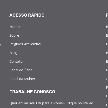
ACESSO RÁPIDO
Home
B
Sobre
B
Regiões Atendidas
B
e
Blog
B
Contato
B
Canal de Ética
B
Canal da Mulher
C
F
TRABALHE CONOSCO
F
Quer enviar seu CV para a Robiel? Clique no link ao
F