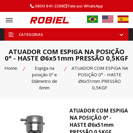
0800 941-2298
Fale por WhatsApp
Offcanvas Menu Open
CATEGORIAS
ATUADOR COM ESPIGA NA POSIÇÃO
0° - HASTE Ø6x51mm PRESSÃO 0,5KGF
Home.
Espiga na
ATUADOR COM ESPIGA NA
posição 0º e
POSIÇÃO 0° - HASTE
Diâmetro de
Ø6x51mm PRESSÃO
6mm
0,5KGF
ATUADOR COM ESPIGA
NA POSIÇÃO 0° -
HASTE Ø6x51mm
PRESSÃO 0,5KGF