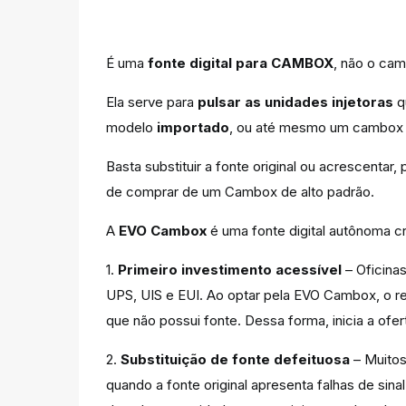
É uma
fonte digital para CAMBOX
, não o ca
Ela serve para
pulsar as unidades injetoras
q
modelo
importado
, ou até mesmo um cambo
Basta substituir a fonte original ou acrescen
de comprar de um Cambox de alto padrão.
A
EVO Cambox
é uma fonte digital autônoma c
1.
Primeiro investimento acessível
– Oficina
UPS, UIS e EUI. Ao optar pela EVO Cambox, o r
que não possui fonte. Dessa forma, inicia a ofe
2.
Substituição de fonte defeituosa
– Muitos
quando a fonte original apresenta falhas de s