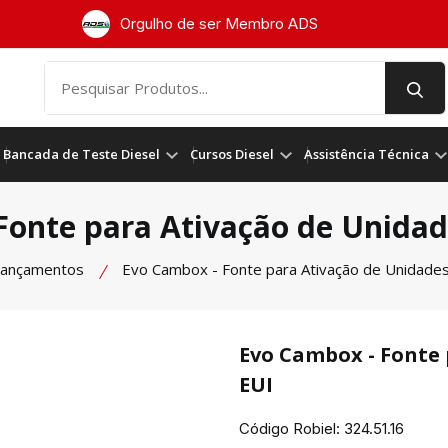
Orgulho de ser Membro ADS
Bancada de Teste Diesel
Cursos Diesel
Assistência Técnica
Fonte para Ativação de Unidade
ançamentos
Evo Cambox - Fonte para Ativação de Unidades
Evo Cambox - Fonte 
EUI
Código Robiel:
324.51.16