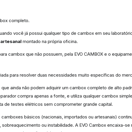
mbox completo.
uando você já possui qualquer tipo de cambox em seu laboratór
x
artesanal
montado na própria oficina.
tar, para cambox que não possuem, pela EVO CAMBOX e o equipame
riada para resolver duas necessidades muito específicas do merc
s que ainda não podem adquirir um cambox completo de alto pad
eparador compra apenas a fonte, e utiliza qualquer cambox simp
rta de testes elétricos sem comprometer grande capital.
 camboxes básicos (nacionais, importados ou artesanais) cont
inal, sobreaquecimento ou instabilidade. A EVO Cambox encaixa-