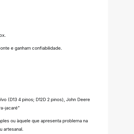
ox.
nte e ganham confiabilidade.
olvo (D13 4 pinos; D12D 2 pinos), John Deere
ra-jacaré”
mples ou àquele que apresenta problema na
u artesanal.