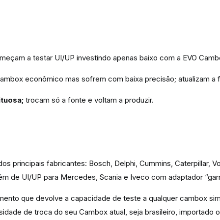
começam a testar UI/UP investindo apenas baixo com a EVO Camb
mbox econômico mas sofrem com baixa precisão; atualizam a fo
tuosa;
trocam só a fonte e voltam a produzir.
os principais fabricantes: Bosch, Delphi, Cummins, Caterpillar, V
 além de UI/UP para Mercedes, Scania e Iveco com adaptador “gar
timento que devolve a capacidade de teste a qualquer cambox si
idade de troca do seu Cambox atual, seja brasileiro, importado o