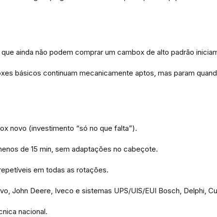
s que ainda não podem comprar um cambox de alto padrão iniciam 
es básicos continuam mecanicamente aptos, mas param quando 
 novo (investimento “só no que falta”).
m menos de 15 min, sem adaptações no cabeçote.
 repetíveis em todas as rotações.
lvo, John Deere, Iveco e sistemas UPS/UIS/EUI Bosch, Delphi, C
nica nacional.