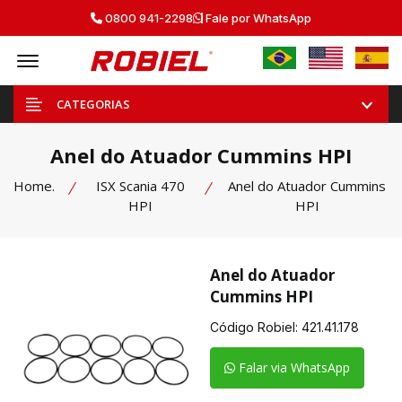
0800 941-2298
Fale por WhatsApp
Offcanvas Menu Open
CATEGORIAS
Anel do Atuador Cummins HPI
Home.
ISX Scania 470
Anel do Atuador Cummins
HPI
HPI
Anel do Atuador
Cummins HPI
Código Robiel:
421.41.178
Falar via WhatsApp